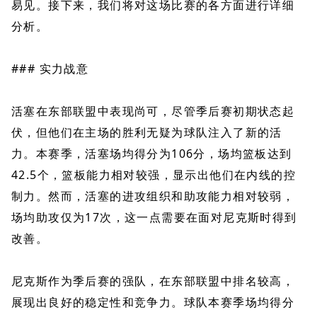
易见。接下来，我们将对这场比赛的各方面进行详细
分析。
### 实力战意
活塞在东部联盟中表现尚可，尽管季后赛初期状态起
伏，但他们在主场的胜利无疑为球队注入了新的活
力。本赛季，活塞场均得分为106分，场均篮板达到
42.5个，篮板能力相对较强，显示出他们在内线的控
制力。然而，活塞的进攻组织和助攻能力相对较弱，
场均助攻仅为17次，这一点需要在面对尼克斯时得到
改善。
尼克斯作为季后赛的强队，在东部联盟中排名较高，
展现出良好的稳定性和竞争力。球队本赛季场均得分