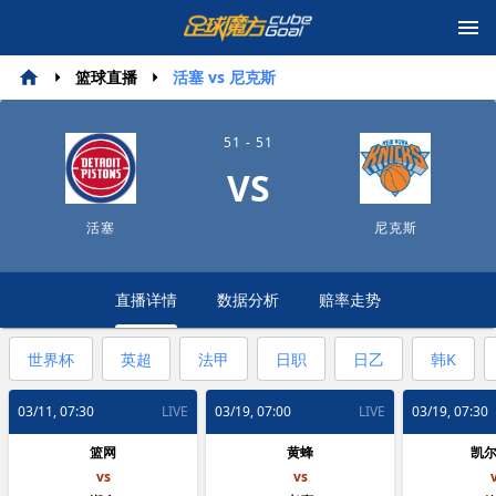
篮球直播
活塞 vs 尼克斯
51 - 51
VS
活塞
尼克斯
直播详情
数据分析
赔率走势
世界杯
英超
法甲
日职
日乙
韩K
03/11,
07:30
LIVE
03/19,
07:00
LIVE
03/19,
07:30
篮网
黄蜂
凯
vs
vs