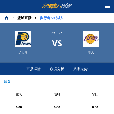
篮球直播
步行者 vs 湖人
26 - 25
VS
步行者
湖人
直播详情
数据分析
赔率走势
胜负
主队
限时
客队
0.00
0.00
0.00