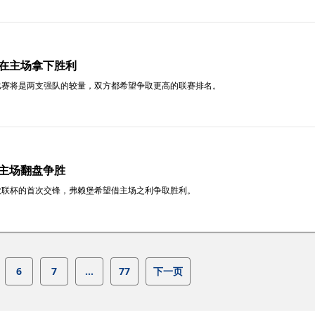
将在主场拿下胜利
比赛将是两支强队的较量，双方都希望争取更高的联赛排名。
队主场翻盘争胜
欧联杯的首次交锋，弗赖堡希望借主场之利争取胜利。
6
7
...
77
下一页