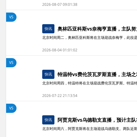
2026-08-07 09:01:38
VS
奥林匹亚科斯vs奈梅亨直播，主队
快讯
北京时间周二，奥林匹亚科斯将在主场迎战奈梅亨，此役
2026-08-04 01:01:02
VS
特温特vs费伦茨瓦罗斯直播，主场
快讯
北京时间周四，特温特将在主场迎战费伦茨瓦罗斯。特温
2026-07-22 21:13:54
VS
阿贾克斯vs乌德勒支直播，预计主
快讯
北京时间周六，阿贾克斯将在主场迎战乌德勒支。两队近