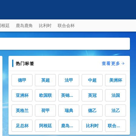
阿根廷
鹿岛鹿角
比利时
联合会杯
热门标签
查看更多
德甲
英超
法甲
中超
美洲杯
亚洲杯
欧国联
英锦标赛
英冠
法国
英格兰
荷甲
瑞典
德乙
法乙
足总杯
阿根廷
鹿岛鹿角
比利时
联合会杯