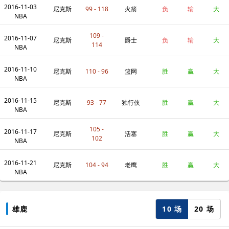
2016-11-03
尼克斯
99 - 118
火箭
负
输
大
NBA
109 -
2016-11-07
尼克斯
爵士
负
输
大
114
NBA
2016-11-10
尼克斯
110 - 96
篮网
胜
赢
大
NBA
2016-11-15
尼克斯
93 - 77
独行侠
胜
赢
大
NBA
105 -
2016-11-17
尼克斯
活塞
胜
赢
大
102
NBA
2016-11-21
尼克斯
104 - 94
老鹰
胜
赢
大
NBA
10 场
20 场
雄鹿