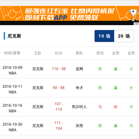
10 场
20 场
尼克斯
时间/赛事
主队
比分
客队
胜负
走势
走势
2016-10-09
尼克斯
116 - 98
篮网
胜
赢
大
NBA
2016-10-11
尼克斯
90 - 88
奇才
胜
赢
大
NBA
107 -
2016-10-16
尼克斯
凯尔特人
负
输
大
119
NBA
111 -
2016-10-30
尼克斯
灰熊
胜
赢
大
104
NBA