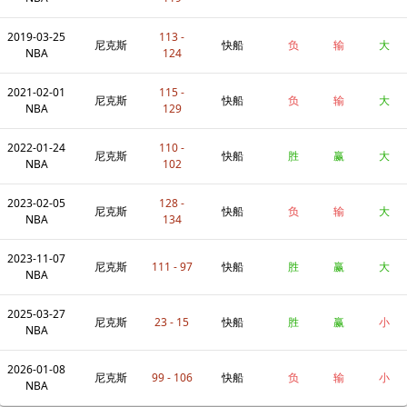
2019-03-25
113 -
尼克斯
快船
负
输
大
NBA
124
2021-02-01
115 -
尼克斯
快船
负
输
大
NBA
129
2022-01-24
110 -
尼克斯
快船
胜
赢
大
NBA
102
2023-02-05
128 -
尼克斯
快船
负
输
大
NBA
134
2023-11-07
尼克斯
111 - 97
快船
胜
赢
大
NBA
2025-03-27
尼克斯
23 - 15
快船
胜
赢
小
NBA
2026-01-08
尼克斯
99 - 106
快船
负
输
小
NBA