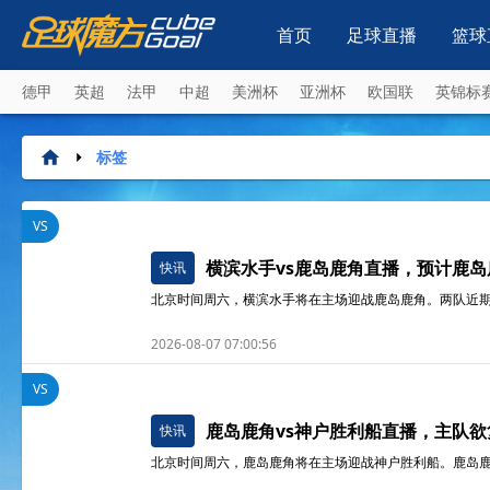
首页
足球直播
篮球
德甲
英超
法甲
中超
美洲杯
亚洲杯
欧国联
英锦标
标签
VS
横滨水手vs鹿岛鹿角直播，预计鹿
快讯
北京时间周六，横滨水手将在主场迎战鹿岛鹿角。两队近
2026-08-07 07:00:56
VS
鹿岛鹿角vs神户胜利船直播，主队
快讯
北京时间周六，鹿岛鹿角将在主场迎战神户胜利船。鹿岛