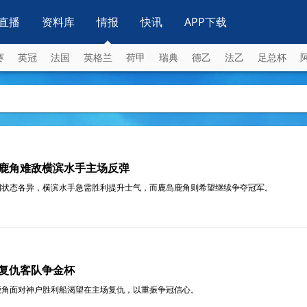
直播
资料库
情报
快讯
APP下载
赛
英冠
法国
英格兰
荷甲
瑞典
德乙
法乙
足总杯
岛鹿角难敌横滨水手主场反弹
期状态各异，横滨水手急需胜利提升士气，而鹿岛鹿角则希望继续争夺冠军。
欲复仇客队争金杯
鹿角面对神户胜利船渴望在主场复仇，以重振争冠信心。