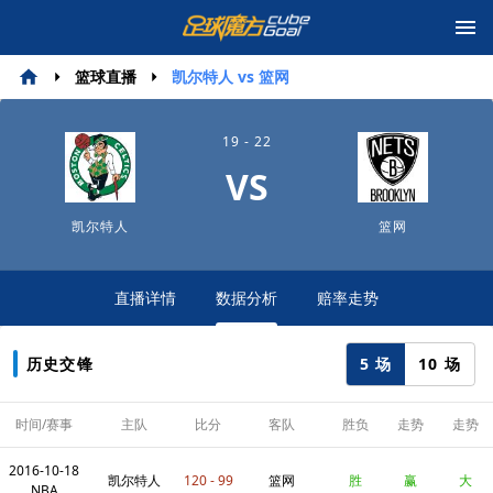
篮球直播
凯尔特人 vs 篮网
19 - 22
VS
凯尔特人
篮网
直播详情
数据分析
赔率走势
5 场
10 场
历史交锋
时间/赛事
主队
比分
客队
胜负
走势
走势
2016-10-18
凯尔特人
120 - 99
篮网
胜
赢
大
NBA