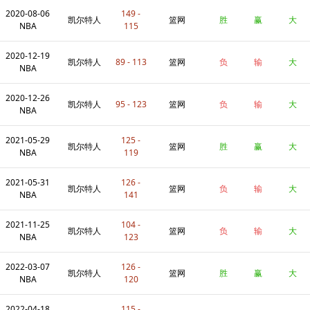
2020-08-06
149 -
凯尔特人
篮网
胜
赢
大
NBA
115
2020-12-19
凯尔特人
89 - 113
篮网
负
输
大
NBA
2020-12-26
凯尔特人
95 - 123
篮网
负
输
大
NBA
2021-05-29
125 -
凯尔特人
篮网
胜
赢
大
NBA
119
2021-05-31
126 -
凯尔特人
篮网
负
输
大
NBA
141
2021-11-25
104 -
凯尔特人
篮网
负
输
大
NBA
123
2022-03-07
126 -
凯尔特人
篮网
胜
赢
大
NBA
120
2022-04-18
115 -