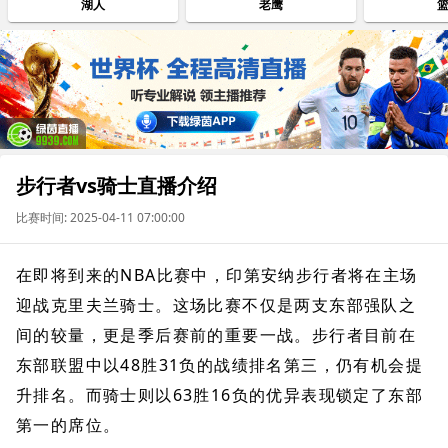
湖人
老鹰
步行者vs骑士直播介绍
比赛时间: 2025-04-11 07:00:00
在即将到来的NBA比赛中，印第安纳步行者将在主场
迎战克里夫兰骑士。这场比赛不仅是两支东部强队之
间的较量，更是季后赛前的重要一战。步行者目前在
东部联盟中以48胜31负的战绩排名第三，仍有机会提
升排名。而骑士则以63胜16负的优异表现锁定了东部
第一的席位。