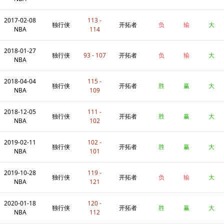
2017-02-08
113 -
独行侠
开拓者
负
输
大
NBA
114
2018-01-27
独行侠
93 - 107
开拓者
负
输
大
NBA
2018-04-04
115 -
独行侠
开拓者
胜
赢
大
NBA
109
2018-12-05
111 -
独行侠
开拓者
胜
赢
大
NBA
102
2019-02-11
102 -
独行侠
开拓者
胜
赢
大
NBA
101
2019-10-28
119 -
独行侠
开拓者
负
输
大
NBA
121
2020-01-18
120 -
独行侠
开拓者
胜
赢
大
NBA
112