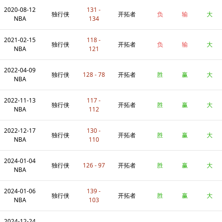
2020-08-12
131 -
独行侠
开拓者
负
输
大
NBA
134
2021-02-15
118 -
独行侠
开拓者
负
输
大
NBA
121
2022-04-09
独行侠
128 - 78
开拓者
胜
赢
大
NBA
2022-11-13
117 -
独行侠
开拓者
胜
赢
大
NBA
112
2022-12-17
130 -
独行侠
开拓者
胜
赢
大
NBA
110
2024-01-04
独行侠
126 - 97
开拓者
胜
赢
大
NBA
2024-01-06
139 -
独行侠
开拓者
胜
赢
大
NBA
103
2024-12-24