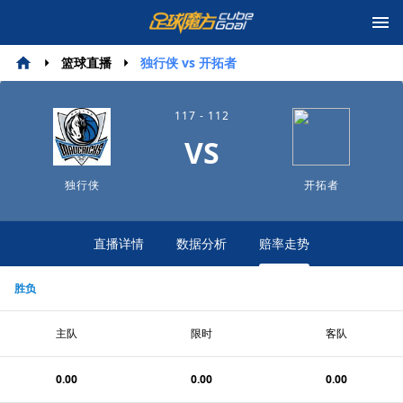
篮球直播
独行侠 vs 开拓者
117 - 112
VS
独行侠
开拓者
直播详情
数据分析
赔率走势
胜负
主队
限时
客队
0.00
0.00
0.00