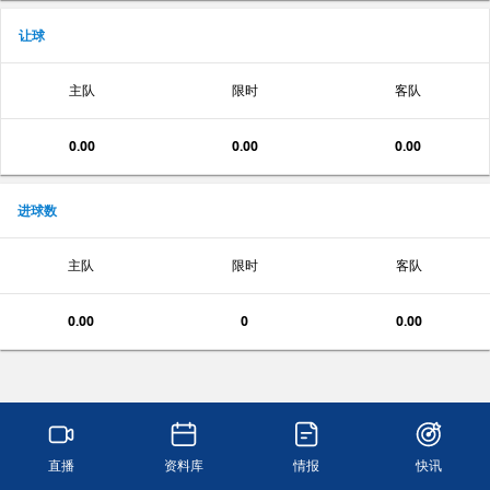
让球
主队
限时
客队
0.00
0.00
0.00
进球数
主队
限时
客队
0.00
0
0.00
直播
资料库
情报
快讯