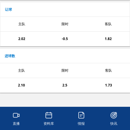
让球
主队
限时
客队
2.02
-0.5
1.82
进球数
主队
限时
客队
2.10
2.5
1.73
直播
资料库
情报
快讯