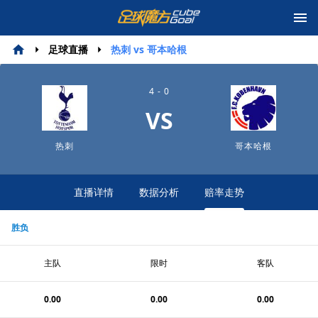
足球直播
热刺 vs 哥本哈根
4 - 0
VS
热刺
哥本哈根
直播详情
数据分析
赔率走势
胜负
主队
限时
客队
0.00
0.00
0.00