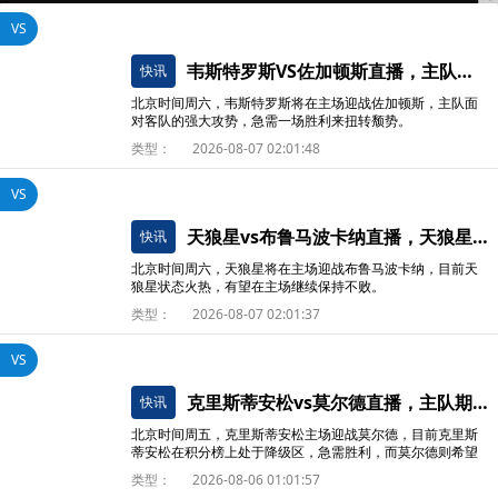
VS
韦斯特罗斯VS佐加顿斯直播，主队能否逆袭客队迎来反弹？
快讯
北京时间周六，韦斯特罗斯将在主场迎战佐加顿斯，主队面
对客队的强大攻势，急需一场胜利来扭转颓势。
类型：
2026-08-07 02:01:48
VS
天狼星vs布鲁马波卡纳直播，天狼星有望轻松取胜延续连胜记录
快讯
北京时间周六，天狼星将在主场迎战布鲁马波卡纳，目前天
狼星状态火热，有望在主场继续保持不败。
类型：
2026-08-07 02:01:37
VS
克里斯蒂安松vs莫尔德直播，主队期望主场反弹争取分数
快讯
北京时间周五，克里斯蒂安松主场迎战莫尔德，目前克里斯
蒂安松在积分榜上处于降级区，急需胜利，而莫尔德则希望
继续争夺欧战名额。
类型：
2026-08-06 01:01:57