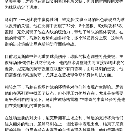
至关重要，尽管他在第四节的表现有所欠缺，但其他时间段的发挥
为球队稳定了进攻。
马刺在上一场比赛中赢得胜利，维克多·文班亚马的出色表现成为球
队反弹的关键。他在比赛中贡献了32分、8个篮板、6次助攻和3次
盖帽，充分展现了他在内线的统治力，带动了球队的整体表现。在
他的带领下，马刺的攻势愈加多样化，多个球员得分上双，这种均
衡的进攻策略让尼克斯的防守面临挑战。
目前尼克斯阵中并无重要球员伤停，球队的状态调整将是关键。主
教练汤姆·锡伯杜以防守见长，他的战术调整能力将直接影响比赛的
走势。尼克斯的防守强度在联盟中有口皆碑，面对马刺的进攻，他
们需要保持高压防守，尤其是在篮板球争夺和身体对抗方面。
相较之下，马刺在客场作战的环境将对他们的表现产生影响。尽管
他们在系列赛中找回了状态，但心理压力仍然存在，尤其是在需要
追平系列赛的情况下。马刺主教练格雷格·**维奇的丰富经验将是他
们在关键时刻的重要保障。
在这场重要的对决中，尼克斯拥有主场之利，球迷的支持将为他们
注入额外的动力。虽然马刺在上一场比赛中表现出色，结束了尼克
斯的连胜，但尼克斯在本赛季的主场表现依然强劲。他们需要找到