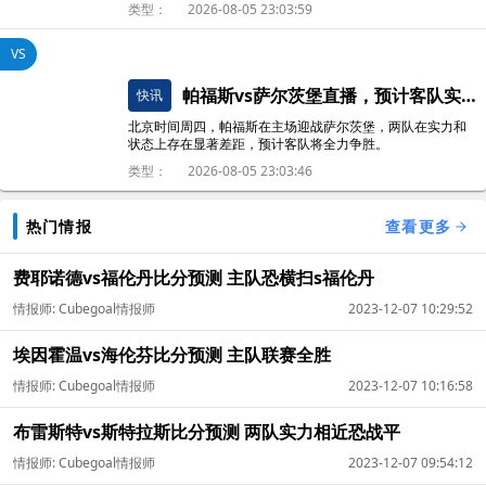
类型：
2026-08-05 23:03:59
VS
帕福斯vs萨尔茨堡直播，预计客队实力强大将占据主动
快讯
北京时间周四，帕福斯在主场迎战萨尔茨堡，两队在实力和
状态上存在显著差距，预计客队将全力争胜。
类型：
2026-08-05 23:03:46
热门情报
查看更多
费耶诺德vs福伦丹比分预测 主队恐横扫s福伦丹
情报师: Cubegoal情报师
2023-12-07 10:29:52
埃因霍温vs海伦芬比分预测 主队联赛全胜
情报师: Cubegoal情报师
2023-12-07 10:16:58
布雷斯特vs斯特拉斯比分预测 两队实力相近恐战平
情报师: Cubegoal情报师
2023-12-07 09:54:12