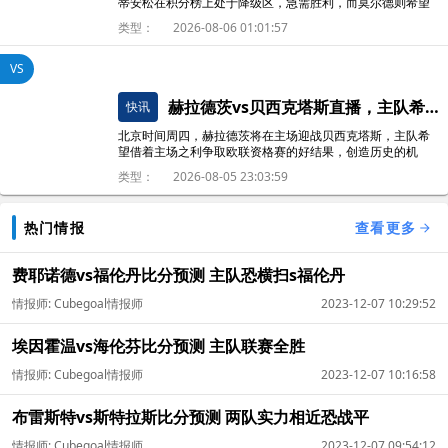
蒂安松在积分榜上处于降级区，急需胜利，而莫尔德则希望
继续争夺欧战名额。
类型：
2026-08-06 01:01:57
VS
赫拉德茨vs贝西克塔斯直播，主队希望主场首胜创造历史
快讯
北京时间周四，赫拉德茨将在主场迎战贝西克塔斯，主队希
望借着主场之利争取欧联资格赛的好结果，创造历史的机
会。
类型：
2026-08-05 23:03:59
热门情报
查看更多
费耶诺德vs福伦丹比分预测 主队恐横扫s福伦丹
情报师: Cubegoal情报师
2023-12-07 10:29:52
埃因霍温vs海伦芬比分预测 主队联赛全胜
情报师: Cubegoal情报师
2023-12-07 10:16:58
布雷斯特vs斯特拉斯比分预测 两队实力相近恐战平
情报师: Cubegoal情报师
2023-12-07 09:54:12