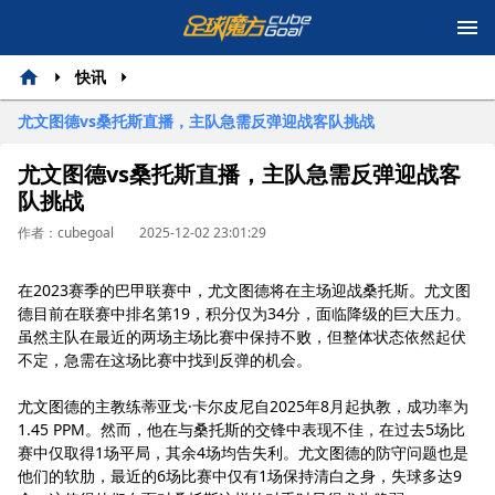
快讯
尤文图德vs桑托斯直播，主队急需反弹迎战客队挑战
尤文图德vs桑托斯直播，主队急需反弹迎战客
队挑战
作者：cubegoal
2025-12-02 23:01:29
在2023赛季的巴甲联赛中，尤文图德将在主场迎战桑托斯。尤文图
德目前在联赛中排名第19，积分仅为34分，面临降级的巨大压力。
虽然主队在最近的两场主场比赛中保持不败，但整体状态依然起伏
不定，急需在这场比赛中找到反弹的机会。
尤文图德的主教练蒂亚戈·卡尔皮尼自2025年8月起执教，成功率为
1.45 PPM。然而，他在与桑托斯的交锋中表现不佳，在过去5场比
赛中仅取得1场平局，其余4场均告失利。尤文图德的防守问题也是
他们的软肋，最近的6场比赛中仅有1场保持清白之身，失球多达9