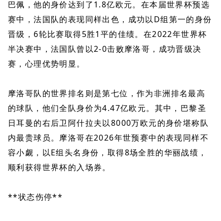
巴佩，他的身价达到了1.8亿欧元。在本届世界杯预选
赛中，法国队的表现同样出色，成功以D组第一的身份
晋级，6轮比赛取得5胜1平的佳绩。在2022年世界杯
半决赛中，法国队曾以2-0击败摩洛哥，成功晋级决
赛，心理优势明显。
摩洛哥队的世界排名则是第七位，作为非洲排名最高
的球队，他们全队身价为4.47亿欧元。其中，巴黎圣
日耳曼的右后卫阿什拉夫以8000万欧元的身价堪称队
内最贵球员。摩洛哥在2026年世预赛中的表现同样不
容小觑，以E组头名身份，取得8场全胜的华丽战绩，
顺利获得世界杯的入场券。
**状态伤停**