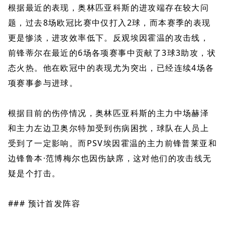
根据最近的表现，奥林匹亚科斯的进攻端存在较大问
题，过去8场欧冠比赛中仅打入2球，而本赛季的表现
更是惨淡，进攻效率低下。反观埃因霍温的攻击线，
前锋蒂尔在最近的6场各项赛事中贡献了3球3助攻，状
态火热。他在欧冠中的表现尤为突出，已经连续4场各
项赛事参与进球。
根据目前的伤停情况，奥林匹亚科斯的主力中场赫泽
和主力左边卫奥尔特加受到伤病困扰，球队在人员上
受到了一定影响。而PSV埃因霍温的主力前锋普莱亚和
边锋鲁本·范博梅尔也因伤缺席，这对他们的攻击线无
疑是个打击。
### 预计首发阵容