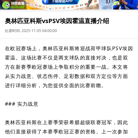
奥林匹亚科斯vsPSV埃因霍温直播介绍
比赛时间: 2025-11-05 04:00:00
在欧冠赛场上，奥林匹亚科斯将迎战荷甲球队PSV埃因
霍温。这场比赛不仅是两支球队的直接对决，也是双
方在新赛季欧冠赛场上争取积分的重要一战。本文将
从实力战意、状态伤停、足彩数据和双方定位等方面
进行详细分析，为您提供全面的比赛前瞻。
### 实力战意
奥林匹亚科斯在上赛季荣获希腊超级联赛冠军，因此
他们直接获得了本赛季欧冠正赛的资格。上一次参加