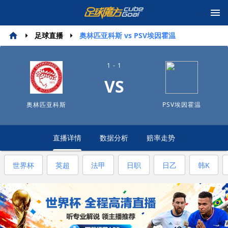
足球直播
奥林匹亚科斯 vs PSV埃因霍温
1 - 1
VS
奥林匹亚科斯
PSV埃因霍温
直播详情
数据分析
赔率走势
世界杯
英超
法甲
日职
日乙
韩K