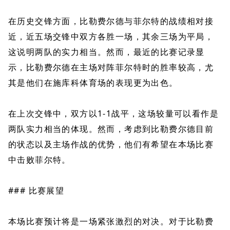
在历史交锋方面，比勒费尔德与菲尔特的战绩相对接
近，近五场交锋中双方各胜一场，其余三场为平局，
这说明两队的实力相当。然而，最近的比赛记录显
示，比勒费尔德在主场对阵菲尔特时的胜率较高，尤
其是他们在施库科体育场的表现更为出色。
在上次交锋中，双方以1-1战平，这场较量可以看作是
两队实力相当的体现。然而，考虑到比勒费尔德目前
的状态以及主场作战的优势，他们有希望在本场比赛
中击败菲尔特。
### 比赛展望
本场比赛预计将是一场紧张激烈的对决。对于比勒费