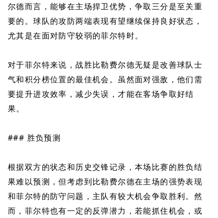
尔德而言，能够在主场捍卫优势，争取三分是至关重
要的。球队的攻防两端表现有望继续保持良好状态，
尤其是在面对防守较弱的菲尔特时。
对于菲尔特来说，战胜比勒费尔德无疑是改善球队士
气和积分榜位置的最佳机会。虽然面对强敌，他们需
要提升进攻效率，减少失误，才能在客场争取好结
果。
### 胜负预测
根据双方的状态和历史交锋记录，本场比赛的胜负结
果难以预测，但考虑到比勒费尔德在主场的强势表现
和菲尔特的防守问题，主队有较大机会争取胜利。然
而，菲尔特也有一定的反弹潜力，若能抓住机会，或