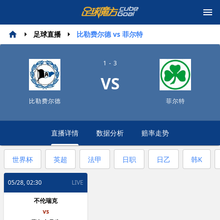
足球直播
比勒费尔德 vs 菲尔特
1 - 3
VS
比勒费尔德
菲尔特
直播详情
数据分析
赔率走势
世界杯
英超
法甲
日职
日乙
韩K
05/28,
02:30
LIVE
不伦瑞克
vs