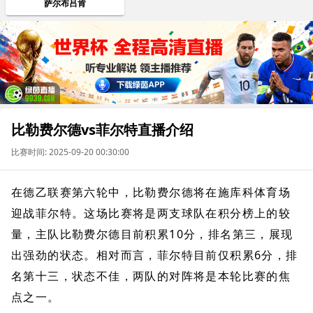
萨尔布吕肯
比勒费尔德vs菲尔特直播介绍
比赛时间: 2025-09-20 00:30:00
在德乙联赛第六轮中，比勒费尔德将在施库科体育场
迎战菲尔特。这场比赛将是两支球队在积分榜上的较
量，主队比勒费尔德目前积累10分，排名第三，展现
出强劲的状态。相对而言，菲尔特目前仅积累6分，排
名第十三，状态不佳，两队的对阵将是本轮比赛的焦
点之一。