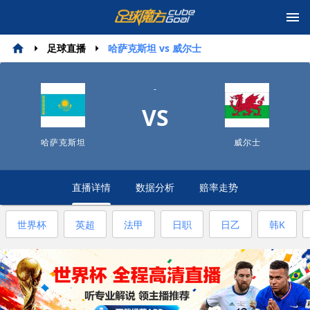
足球直播
哈萨克斯坦 vs 威尔士
-
VS
哈萨克斯坦
威尔士
直播详情
数据分析
赔率走势
世界杯
英超
法甲
日职
日乙
韩K