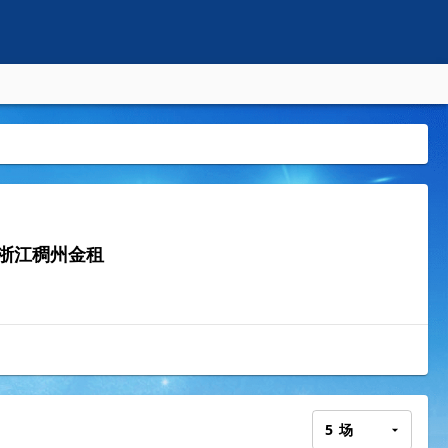
浙江稠州金租
5
场