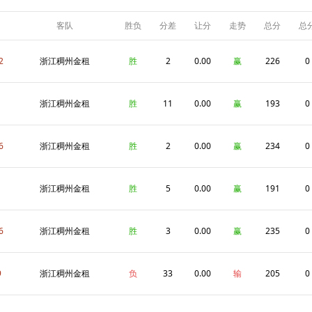
客队
胜负
分差
让分
走势
总分
总
盘
2
浙江稠州金租
胜
2
0.00
赢
226
0
1
浙江稠州金租
胜
11
0.00
赢
193
0
6
浙江稠州金租
胜
2
0.00
赢
234
0
浙江稠州金租
胜
5
0.00
赢
191
0
6
浙江稠州金租
胜
3
0.00
赢
235
0
9
浙江稠州金租
负
33
0.00
输
205
0