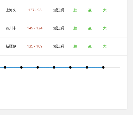
可波罗
州金租
上海久
137 - 98
浙江稠
胜
赢
大
事
州金租
四川丰
149 - 124
浙江稠
胜
赢
大
谷酒业
州金租
新疆伊
135 - 109
浙江稠
胜
赢
大
力特
州金租