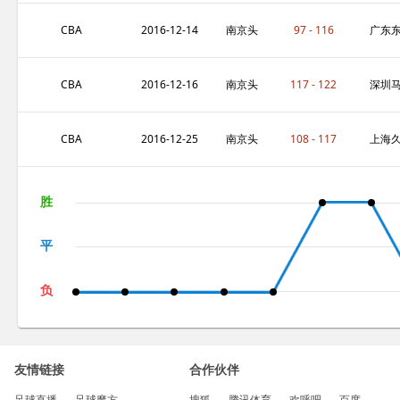
排苏酒
肽海
CBA
2016-12-14
南京头
97 - 116
广东
排苏酒
阳光
CBA
2016-12-16
南京头
117 - 122
深圳
排苏酒
可波
CBA
2016-12-25
南京头
108 - 117
上海
排苏酒
事
胜
平
负
友情链接
合作伙伴
足球直播
足球魔方
搜狐
腾讯体育
欢呼吧
百度