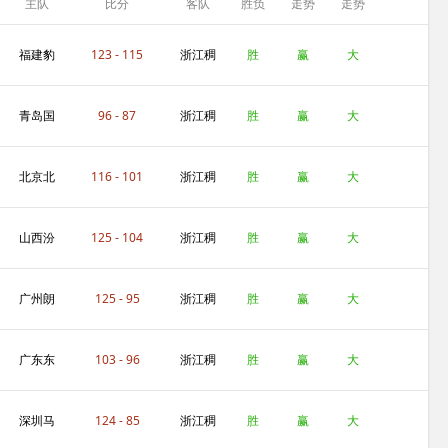
主队
比分
客队
胜负
走势
走势
福建豹
123 - 115
浙江稠
胜
赢
大
发力
州金租
青岛国
96 - 87
浙江稠
胜
赢
大
信制药
州金租
北京北
116 - 101
浙江稠
胜
赢
大
汽
州金租
山西汾
125 - 104
浙江稠
胜
赢
大
酒股份
州金租
广州朗
125 - 95
浙江稠
胜
赢
大
肽海本
州金租
广东东
103 - 96
浙江稠
胜
赢
大
阳光
州金租
深圳马
124 - 85
浙江稠
胜
赢
大