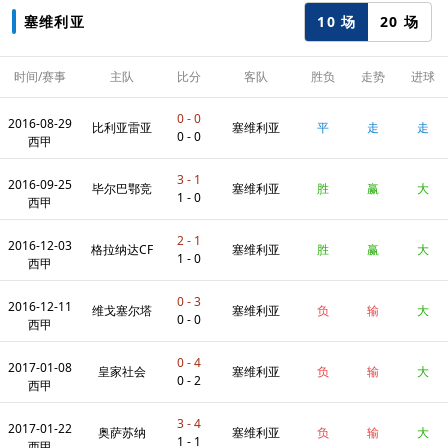
10 场
20 场
塞维利亚
时间/赛事
主队
比分
客队
胜负
走势
进球
数
0 - 0
2016-08-29
比利亚雷亚
塞维利亚
平
走
走
0 - 0
西甲
3 - 1
2016-09-25
尔
毕尔巴鄂竞
塞维利亚
胜
赢
大
1 - 0
西甲
2 - 1
2016-12-03
技
格拉纳达CF
塞维利亚
胜
赢
大
1 - 0
西甲
0 - 3
2016-12-11
维戈塞尔塔
塞维利亚
负
输
大
0 - 0
西甲
0 - 4
2017-01-08
皇家社会
塞维利亚
负
输
大
0 - 2
西甲
3 - 4
2017-01-22
奥萨苏纳
塞维利亚
负
输
大
1 - 1
西甲