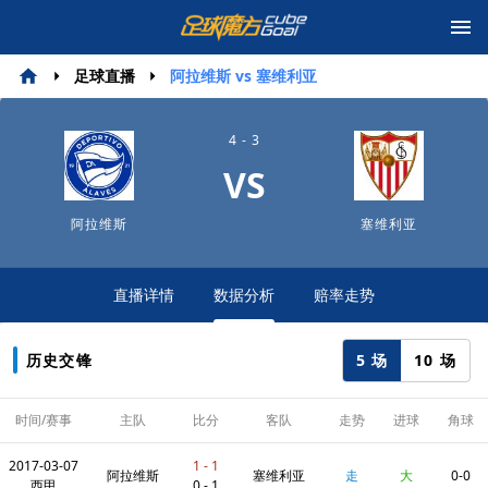
足球直播
阿拉维斯 vs 塞维利亚
4 - 3
VS
阿拉维斯
塞维利亚
直播详情
数据分析
赔率走势
5 场
10 场
历史交锋
时间/赛事
主队
比分
客队
走势
进球
角球
2017-03-07
1 - 1
阿拉维斯
塞维利亚
走
大
0-0
西甲
0 - 1